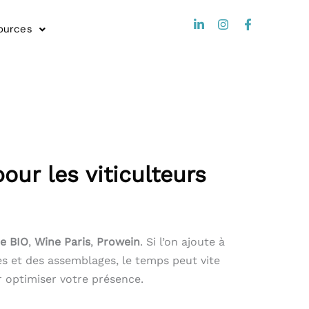
L
I
F
ources
i
n
a
n
s
c
k
t
e
e
a
b
d
g
o
i
r
o
n
a
k
-
m
-
i
f
n
our les viticulteurs
me BIO
,
Wine Paris
,
Prowein
. Si l’on ajoute à
nes et des assemblages, le temps peut vite
r optimiser votre présence.