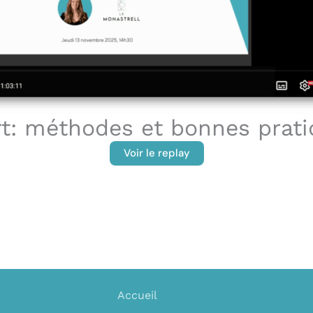
rt: méthodes et bonnes prat
Voir le replay
Accueil